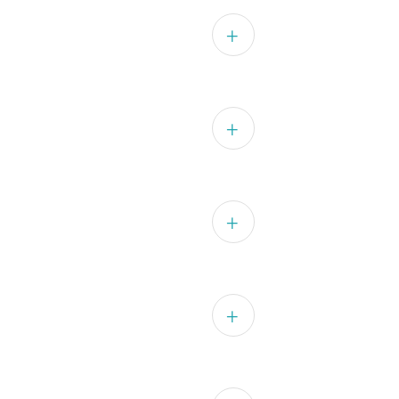
ていた方など、多様な経歴をお
るかどうか、お確かめくださ
で「HOAOに見学に行きたい
すのでご相談ください。