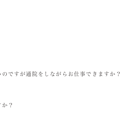
ちの方、難病指定の方が利用しています。
？
、一般企業経験者や学校新卒者、家事手伝いなどをし
？
。
ます。お仕事の内容や会社の雰囲気が自分にあってい
いのですが通院をしながらお仕事できますか？
問合せ内容」にご入力いただくか、ハローワークの窓口
でいただけます。急な通院との両立も都度相談に応じま
すか？