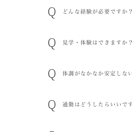
Q
主に、各種障がい者手帳をお持
どんな経験が必要ですか
Q
未経験の方も大歓迎です。現在
見学・体験はできますか
持ちの方が一緒に働いています
Q
応募前の見学を随時受付してい
体調がなかなか安定しな
い。
お問い合わせフォームから「お
Q
です」とお伝えください。
4時間、6時間のお仕事が選ん
通勤はどうしたらいいで