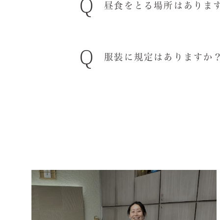
Q
徒歩・自転車・自動車・公共交
昼食をとる場所はありま
通費は5000円まで支給されま
Q
食堂があります。テーブルを何
服装に規定はありますか
入社時にＴシャツ2枚、上着1
ない長さでお好きなズボンをご
を推奨しています。
靴は、かかとのあるものであれ